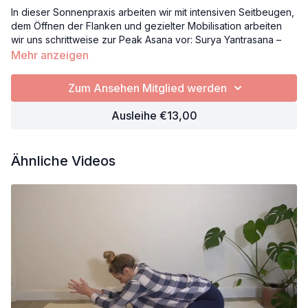
In dieser Sonnenpraxis arbeiten wir mit intensiven Seitbeugen,
dem Öffnen der Flanken und gezielter Mobilisation arbeiten
wir uns schrittweise zur Peak Asana vor: Surya Yantrasana –
die Sonnenuhr. Diese Praxis ist vitalisierend, herzöffnend und
Mehr anzeigen
lädt dich ein, dein inneres Licht nach außen zu bringen.
Zum Ansehen Mitglied werden
Ideal für alle Yogis, die sich am Morgen kraftvoll fordern
wollen. Zum Ausgleich führen dich beruhigende Vorbeugen
Ausleihe €13,00
sanft zurück in die Balance – damit du wach, geerdet und
strahlend in deinen Tag gehst.
Ähnliche Videos
Prop: 1 Gurt, 1 Decke