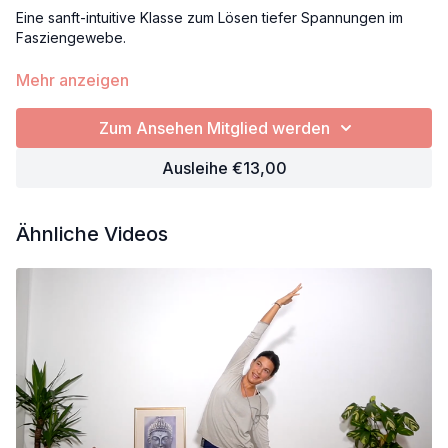
Eine sanft-intuitive Klasse zum Lösen tiefer Spannungen im
Fasziengewebe.
Durch achtsames Bewegen, Schmelzen und Spüren befreien
Mehr anzeigen
wir den Körper von gespeicherten Emotionen und laden den
natürlichen Fluss von Energie und Präsenz ein.
Zum Ansehen Mitglied werden
Feel. Soften. Release.
Ausleihe €13,00
Ähnliche Videos