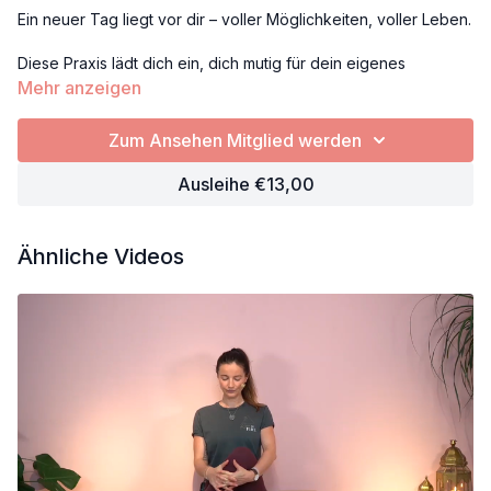
Ein neuer Tag liegt vor dir – voller Möglichkeiten, voller Leben.
Diese Praxis lädt dich ein, dich mutig für dein eigenes
Wachstum zu öffnen. Wachstum geschieht nicht durch Druck,
Mehr anzeigen
sondern durch Hingabe. Du musst nichts beschleunigen. Du
darfst dich im Vertrauen entfalten.
Zum Ansehen Mitglied werden
Rückbeugen
Ausleihe €13,00
Hüftöffner
Schmetterling
Fisch
Ähnliche Videos
Libelle
Props: Blöcke, Decke