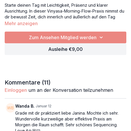
Starte deinen Tag mit Leichtigkeit, Präsenz und klarer
Ausrichtung. In dieser Vinyasa-Morning-Flow-Praxis nimmst du
dir bewusst Zeit, dich innerlich und äußerlich auf den Tag
einzustimmen.
Mehr anzeigen
Über sanftes Pranayama, fließende Seitbeugen und kreative
Zum Ansehen Mitglied werden
Bewegungssequenzen öffnest du deinen Körper, aktivierst
deine Energiezentren und weckst Prana Vayu und Vyana Vayu
Ausleihe €9,00
– die Ströme, die für Vitalität, Lebenskraft und Weite stehen.
Der Fokus dieser Praxis liegt auf Seitbeugen, die dich wach,
lebendig und klar werden lassen.
Du beginnst mit ruhigen Atemzügen und einer kurzen Intention
Kommentare (
11
)
– Wie möchte ich mich heute fühlen? – und fließt dann durch
Einloggen
um an der Konversation teilzunehmen
dynamische Sequenzen wie Katze-Kuh, Gate Pose und einen
kreativen Dancing-Warrior-Namaskar.
Wanda B.
Januar 12
Zum Abschluss führen dich sanfte Dehnungen und eine kurze
Grade mit dir praktiziert liebe Janina. Mochte ich sehr.
Meditation in Stille – verbunden mit deiner Intention – in einen
Wundervolle kurzweilige aber effektive Praxis am
bewussten, erfüllten Start in den Tag.
Morgen die Raum schafft. Sehr schönes Sequencing.
Love it🙏🏼🩷