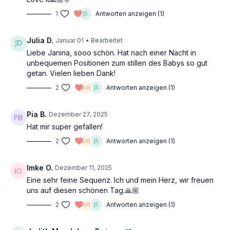
Kein Equipment nötig – nur du, dein Atem und ein offenes Herz.
1
Antworten anzeigen (1)
Seitbeugen
Morning Yoga
Julia D.
Januar 01
• Bearbeitet
Morning Flow
Liebe Janina, sooo schön. Hat nach einer Nacht in
Side Body Opening
unbequemen Positionen zum stillen des Babys so gut
Energie
getan. Vielen lieben Dank!
Intention
2
Antworten anzeigen (1)
Props: keine
Pia B.
Dezember 27, 2025
Hat mir super gefallen!
2
Antworten anzeigen (1)
Imke O.
Dezember 11, 2025
Eine sehr feine Sequenz. Ich und mein Herz, wir freuen
uns auf diesen schönen Tag.🙏🏼
2
Antworten anzeigen (1)