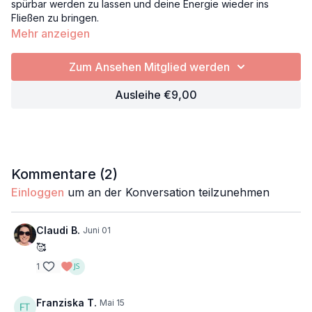
spürbar werden zu lassen und deine Energie wieder ins
Fließen zu bringen.
Mehr anzeigen
Mit ruhigen, länger gehaltenen Positionen für Hüften,
Herzraum und Schultern darfst du weich werden, loslassen
Zum Ansehen Mitglied werden
und ganz im Spüren ankommen. Der Atem begleitet dich dabei
wie ein ruhiger Strom, der dich durch die Praxis trägt.
Ausleihe €9,00
„Joyful Flow“ erinnert dich daran, dass Freude oft in den
kleinen, stillen Momenten entsteht – wenn wir uns erlauben zu
fühlen, zu genießen und offen zu sein.
Eine nährende, entspannende Praxis für alle Level.
Kommentare (
2
)
Einloggen
um an der Konversation teilzunehmen
Joy
Freude
Genuss
Claudi B.
Juni 01
Fließen
🥰
Energie
1
Energiefluss
Frosch
Schmelzendes Herz
Franziska T.
Mai 15
Schulterbrücke