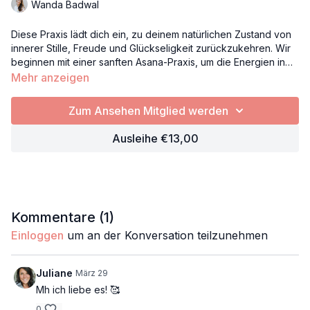
Wanda Badwal
Diese Praxis lädt dich ein, zu deinem natürlichen Zustand von
innerer Stille, Freude und Glückseligkeit zurückzukehren. Wir
beginnen mit einer sanften Asana-Praxis, um die Energien in
den Fluss zu bringen und die Energiekanäle zu öffnen.
Mehr anzeigen
Anschließend vertiefen wir die Erfahrung mit einer Atempraxis
und führen dich in ein nährendes Yoga Nidra – eine Praxis
Zum Ansehen Mitglied werden
tiefer Entspannung, die dich zurück in deine innere Freude
trägt.
Ausleihe €13,00
Kommentare (
1
)
Einloggen
um an der Konversation teilzunehmen
Juliane
März 29
Mh ich liebe es! 🥰
0