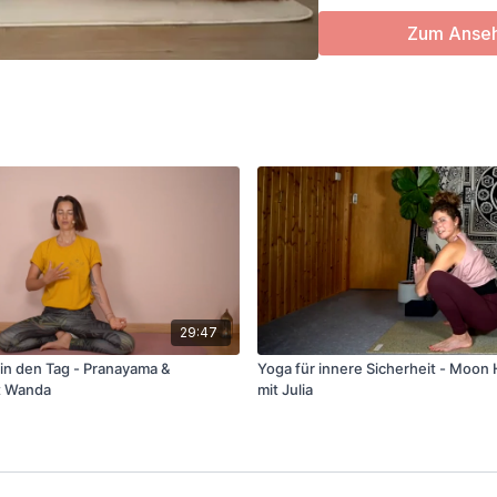
Faszien
Zum Anseh
Stress
Wirbelsäule
Verspannungen
Props: optional Bolster,
29:47
 in den Tag - Pranayama &
Yoga für innere Sicherheit - Moon
t Wanda
mit Julia