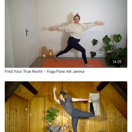
14:25
Find Your True North - Yoga Flow mit Janina