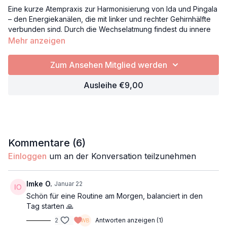
Eine kurze Atempraxis zur Harmonisierung von Ida und Pingala
– den Energiekanälen, die mit linker und rechter Gehirnhälfte
verbunden sind. Durch die Wechselatmung findest du innere
Balance, beruhigst dein Nervensystem und schärfst deinen
Mehr anzeigen
Fokus.
Zum Ansehen Mitglied werden
Perfekt für zwischendurch, um Klarheit zu gewinnen, Stress zu
lösen und dich neu auszurichten.
Ausleihe €9,00
Atmung
Pranayama
Nadi Shodhana,
Wechselatmung
Klarheit
Kommentare (
6
)
Balance
Einloggen
um an der Konversation teilzunehmen
Props: Decke, Kissen
Imke O.
Januar 22
Schön für eine Routine am Morgen, balanciert in den
Tag starten 🙏
2
Antworten anzeigen (1)