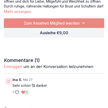
öffnen und dich für Liebe, Mitgefühl und Weichheit zu öffnen.
Durch ruhige, nährende Haltungen für Brust und Schultern darf
dein Körper loslassen, während du dich innerlich für das
Mehr anzeigen
Empfangen öffnest.
Zum Ansehen Mitglied werden
Fließende, achtsame Bewegungen im Sitzen verbinden sich
mit längeren Yin-Positionen und einer kleinen Meditation, in
Ausleihe €9,00
der du das Bild eines Samens im Herzen entstehen lässt, der
sich sanft zu einer Blüte entfaltet.
Eine liebevolle Praxis, um innezuhalten, weich zu werden und
dein inneres Erblühen zu spüren. Eine kleine Auszeit für dein
Herz – zum Öffnen, Blühen und Sein.
Kommentare (
1
)
Einloggen
um an der Konversation teilzunehmen
Herzöffnung
Brust
Schultern
Ina S.
Mai 27
Mobilisation
Sehr schön 🥰 danke!
Empfangen
1
Lotusmudra
Props: Bolster, Blöcke