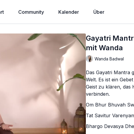
rt
Community
Kalender
Über
Gayatri Mantr
mit Wanda
Wanda Badwal
Das Gayatri Mantra g
Welt. Es ist ein Gebe
Geist zu klären, das
verbinden.
Om Bhur Bhuvah S
Tat Savitur Varenya
Bhargo Devasya Dh