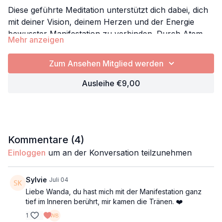
Diese geführte Meditation unterstützt dich dabei, dich
mit deiner Vision, deinem Herzen und der Energie
bewusster Manifestation zu verbinden. Durch Atem,
Mehr anzeigen
Visualisierung und innere Ausrichtung öffnest du dich
Manifestation
für Klarheit, Empfang und die nächsten Schritte auf
Dankbarkeit
Zum Ansehen Mitglied werden
deinem Weg. Eine Meditation für alle, die ihre Träume
Freude
nicht nur denken, sondern fühlen und verkörpern
Ausleihe €9,00
Träume
möchten.
Props: keine
Dreams
Kommentare (
4
)
Einloggen
um an der Konversation teilzunehmen
Sylvie
Juli 04
Liebe Wanda, du hast mich mit der Manifestation ganz
tief im Inneren berührt, mir kamen die Tränen. ❤️
1