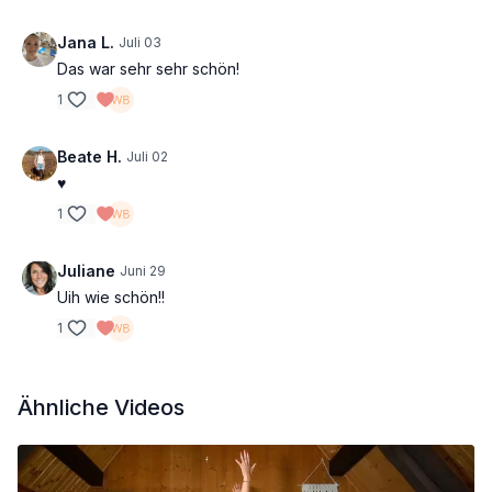
Jana L.
Juli 03
Das war sehr sehr schön!
1
Beate H.
Juli 02
♥️
1
Juliane
Juni 29
Uih wie schön!!
1
Ähnliche Videos