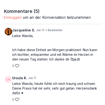
Herzmeridians und unterstützen gleichzeitig den
Verlauf des Dünndarmmeridians. Während das Herz
Im Sommer geht es nicht darum, immer glücklich oder
Kommentare (
5
)
für innere Freude steht, hilft uns der Dünndarm –
voller Energie zu sein. Auch ein Zuviel an Aufregung,
auch auf energetischer Ebene – zu unterscheiden:
Einloggen
um an der Konversation teilzunehmen
Reizüberflutung oder ständiger Aktivität kann das
Was nährt mich wirklich?
Herz aus dem Gleichgewicht bringen und zuviel Hitze
TCM
Jacqueline S.
Juli 17
• Bearbeitet
erzeugen. Diese Praxis lädt dich deshalb nicht zu
Sommer
Liebe Wanda,
mehr Euphorie ein, sondern zu einer tiefen, ruhigen
Herzöffner
Herzensqualität – einem Gefühl von Weite, Klarheit
Alive
und Verbundenheit.
Props: Decke, Bolster & Block
Ich habe diese Einheit am Morgen praktiziert. Nun kann
ich leichter, entspannter und mit Wärme im Herzen in
den neuen Tag starten. Ich danke dir 🥰🙏🏼
0
Ursula K.
Juli 11
Liebe Wanda, heute fühle ich mich traurig und schwer.
Deine Praxis hat mir sehr, sehr gut getan. Herzensdank
dafür ♥️
0