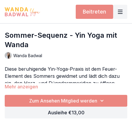
Beitreten
Sommer-Sequenz - Yin Yoga mit
Wanda
Wanda Badwal
Diese beruhigende Yin-Yoga-Praxis ist dem Feuer-
Element des Sommers gewidmet und lädt dich dazu
ein, den Herz- und Dünndarmmeridian zu öffnen.
Mehr anzeigen
In der Traditionellen Chinesischen Medizin ist das Herz
das Yin-Organ des Sommers und gilt als Sitz des Shen
Zum Ansehen Mitglied werden
– unseres Geistes, unserer Präsenz und unseres
Ausleihe €13,00
inneren Lichts. Der Shen ist die stille Herzensfreude
Durch sanfte Herzöffnungen, Schulter- und
und Lebendigkeit, die unabhängig von äußeren
Armdehnungen schaffen wir Raum entlang des
Umständen in uns existiert.