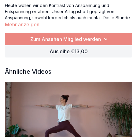
Heute wollen wir den Kontrast von Anspannung und
Entspannung erfahren. Unser Alltag ist oft geprägt von
Anspannung, sowohl körperlich als auch mental. Diese Stunde
lädt dich ein, bewusst Anspannung zu spüren, um sie dann
Mehr anzeigen
loszulassen – nicht nur die körperliche, sondern auch all die
Gendanken, die dich vielleicht beschäftigen.
Zum Ansehen Mitglied werden
Props: Bolster, Decke, 2 Blöcke, optional Gurt
Ausleihe €13,00
Ähnliche Videos