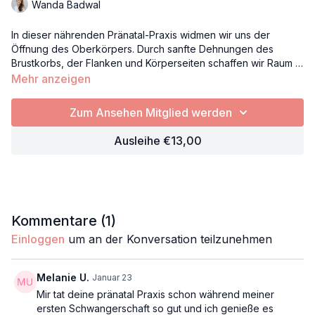
Wanda Badwal
In dieser nährenden Pränatal-Praxis widmen wir uns der
Öffnung des Oberkörpers. Durch sanfte Dehnungen des
Brustkorbs, der Flanken und Körperseiten schaffen wir Raum –
für dich und dein wachsendes Baby. Die vertiefte Atmung wird
Mehr anzeigen
unterstützt, Verspannungen gelöst und dein Herzraum
energetisch geöffnet. Eine liebevolle Einladung, Freude und
Zum Ansehen Mitglied werden
Leichtigkeit in dieser besonderen Zeit willkommen zu heißen.
Ausleihe €13,00
Kommentare (
1
)
Einloggen
um an der Konversation teilzunehmen
Melanie U.
Januar 23
Mir tat deine pränatal Praxis schon während meiner
ersten Schwangerschaft so gut und ich genieße es