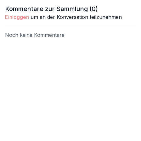
schenke dir Erdung,
der Winterenergie neue
deines Zy
Kommentare zur Sammlung (
0
)
Weichheit & Entspannung.
Kraft zu schöpfen.
Einloggen
um an der Konversation teilzunehmen
Noch keine Kommentare