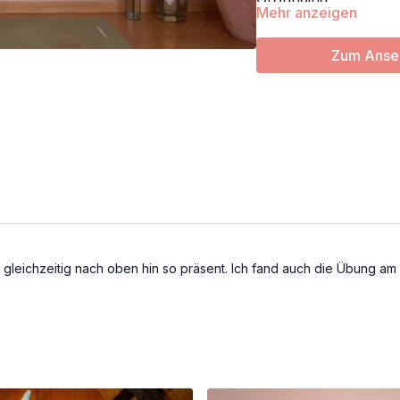
Mehr anzeigen
Mediation
Somatics
Zum Anseh
Props: Decke oder K
gleichzeitig nach oben hin so präsent. Ich fand auch die Übung am An