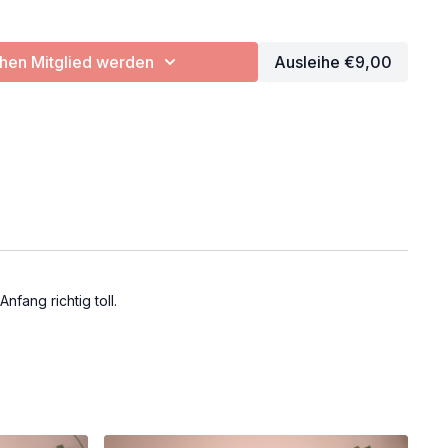
en Mitglied werden
Ausleihe €9,00
issen
fang richtig toll.