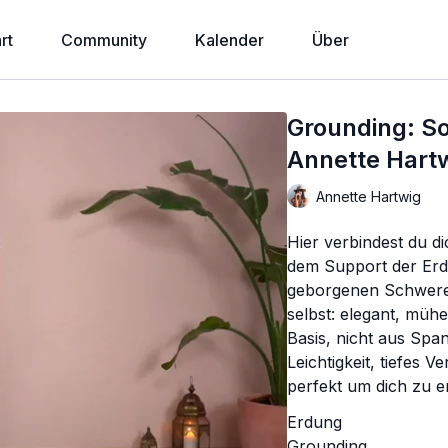
rt
Community
Kalender
Über
Grounding: So
Annette Hart
Annette Hartwig
Hier verbindest du d
dem Support der Erde
geborgenen Schwere 
selbst: elegant, müh
Basis, nicht aus Spa
Leichtigkeit, tiefes 
perfekt um dich zu e
Erdung
Grounding