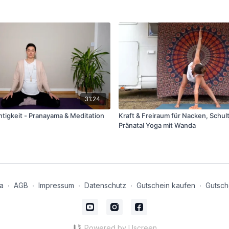
31:24
chtigkeit - Pranayama & Meditation
Kraft & Freiraum für Nacken, Schul
Pränatal Yoga mit Wanda
a
∙
AGB
∙
Impressum
∙
Datenschutz
∙
Gutschein kaufen
∙
Gutsch
Powered by Uscreen