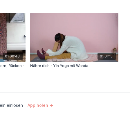
01:00:43
01:01:15
tern, Rücken -
Nähre dich - Yin Yoga mit Wanda
ein einlösen
App holen ->