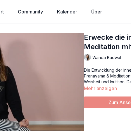
rt
Community
Kalender
Über
Erwecke die i
Meditation m
Wanda Badwal
Die Entwicklung der inner
Pranayama & Meditations
Weisheit und Inutition. 
Mehr anzeigen
Zum Anseh