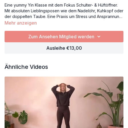
Eine yummy Yin Klasse mit dem Fokus Schulter- & Hüftöffner.
Mit absoluten Lieblingsposen wie dem Nadelöhr, Kuhkopf oder
der doppelten Taube. Eine Praxis um Stress und Ansprannung
in Schultern und Hüften zu lösen und Weite und Entspannung
Mehr anzeigen
zu erfahren. Enjoy.
Zum Ansehen Mitglied werden
Ausleihe €13,00
Ähnliche Videos